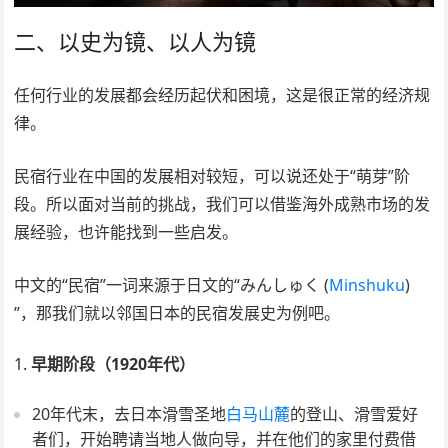
二、以史为镜、以人为镜
任何行业的发展都会经历起伏和困境，这是很正常的经济规
律。
民宿行业在中国的发展相对较短，可以说还处于“萌芽”阶
段。所以面对当前的挑战，我们可以借鉴海外成熟市场的发
展经验，也许能找到一些启发。
中文的“民宿”一词来源于日文的“みんしゅく (
Minshuku
)
”，那我们就以邻国日本的民宿发展史为例吧。
早期阶段（1920年代）
20年代末，去日本滑雪圣地
白马山麓
的登山、滑雪爱好
者们，开始聘请当地人做向导，并在他们的家里付费借