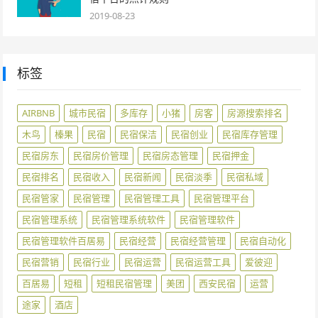
2019-08-23
标签
AIRBNB
城市民宿
多库存
小猪
房客
房源搜索排名
木鸟
榛果
民宿
民宿保洁
民宿创业
民宿库存管理
民宿房东
民宿房价管理
民宿房态管理
民宿押金
民宿排名
民宿收入
民宿新闻
民宿淡季
民宿私域
民宿管家
民宿管理
民宿管理工具
民宿管理平台
民宿管理系统
民宿管理系统软件
民宿管理软件
民宿管理软件百居易
民宿经营
民宿经营管理
民宿自动化
民宿营销
民宿行业
民宿运营
民宿运营工具
爱彼迎
百居易
短租
短租民宿管理
美团
西安民宿
运营
途家
酒店