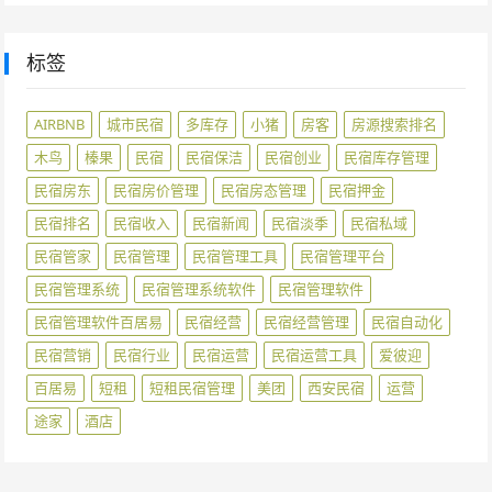
标签
AIRBNB
城市民宿
多库存
小猪
房客
房源搜索排名
木鸟
榛果
民宿
民宿保洁
民宿创业
民宿库存管理
民宿房东
民宿房价管理
民宿房态管理
民宿押金
民宿排名
民宿收入
民宿新闻
民宿淡季
民宿私域
民宿管家
民宿管理
民宿管理工具
民宿管理平台
民宿管理系统
民宿管理系统软件
民宿管理软件
民宿管理软件百居易
民宿经营
民宿经营管理
民宿自动化
民宿营销
民宿行业
民宿运营
民宿运营工具
爱彼迎
百居易
短租
短租民宿管理
美团
西安民宿
运营
途家
酒店