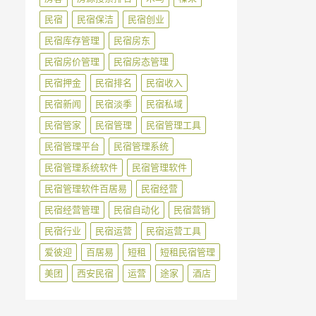
民宿
民宿保洁
民宿创业
民宿库存管理
民宿房东
民宿房价管理
民宿房态管理
民宿押金
民宿排名
民宿收入
民宿新闻
民宿淡季
民宿私域
民宿管家
民宿管理
民宿管理工具
民宿管理平台
民宿管理系统
民宿管理系统软件
民宿管理软件
民宿管理软件百居易
民宿经营
民宿经营管理
民宿自动化
民宿营销
民宿行业
民宿运营
民宿运营工具
爱彼迎
百居易
短租
短租民宿管理
美团
西安民宿
运营
途家
酒店