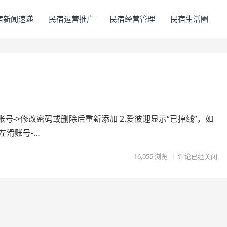
宿新闻速递
民宿运营推广
民宿经营管理
民宿生活圈
号->修改密码或删除后重新添加 2.爱彼迎显示“已掉线”，如
左滑账号-…
16,055
浏览
评论已经关闭