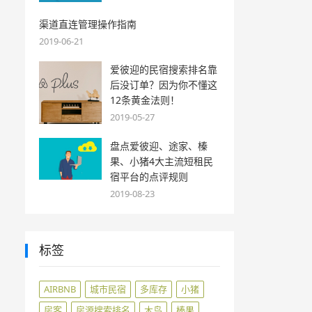
渠道直连管理操作指南
2019-06-21
爱彼迎的民宿搜索排名靠
后没订单？因为你不懂这
12条黄金法则！
2019-05-27
盘点爱彼迎、途家、榛
果、小猪4大主流短租民
宿平台的点评规则
2019-08-23
标签
AIRBNB
城市民宿
多库存
小猪
房客
房源搜索排名
木鸟
榛果